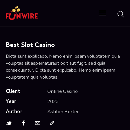
Best Slot Casino
Dicta sunt explicabo. Nemo enim ipsam voluptatem quia
voluptas sit aspernaturaut odit aut fugit, sed quia
consequuntur. Dicta sunt explicabo. Nemo enim ipsam
voluptatem quia voluptas.
Client
Online Casino
Year
2023
Author
Ashton Porter