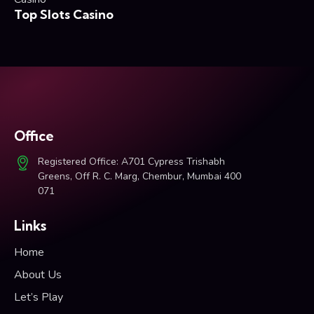
Top Slots Casino
Office
Registered Office: A701 Cypress Trishabh
Greens, Off R. C. Marg, Chembur, Mumbai 400
071
Links
Home
About Us
Let’s Play