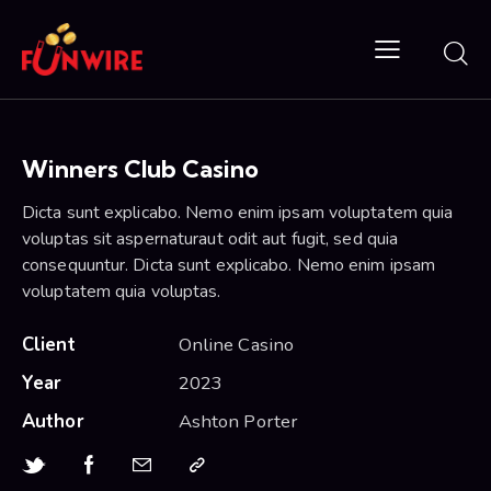
Winners Club Casino
Dicta sunt explicabo. Nemo enim ipsam voluptatem quia
voluptas sit aspernaturaut odit aut fugit, sed quia
consequuntur. Dicta sunt explicabo. Nemo enim ipsam
voluptatem quia voluptas.
Client
Online Casino
Year
2023
Author
Ashton Porter